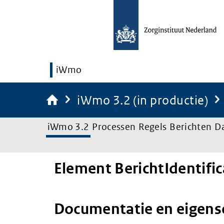
iWmo
iWmo 3.2 (in productie)
iWmo 3.2
Processen
Regels
Berichten
D
Element BerichtIdentific
Documentatie en eigen