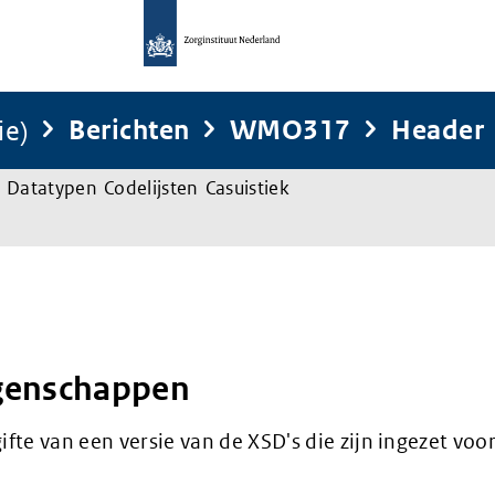
ie)
Berichten
WMO317
Header
Datatypen
Codelijsten
Casuistiek
genschappen
te van een versie van de XSD's die zijn ingezet voor