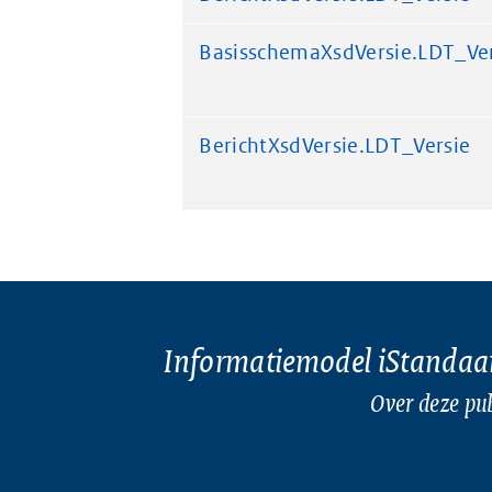
BasisschemaXsdVersie.LDT_Ve
BerichtXsdVersie.LDT_Versie
Informatiemodel iStandaa
Over deze pub