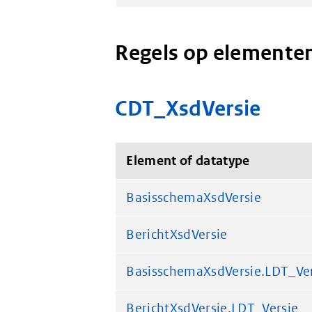
Regels op elementen
CDT_XsdVersie
Element of datatype
BasisschemaXsdVersie
BerichtXsdVersie
BasisschemaXsdVersie.LDT_Ve
BerichtXsdVersie.LDT_Versie