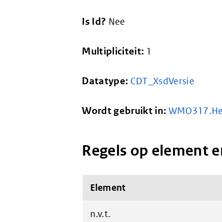
Is Id?
Nee
Multipliciteit:
1
Datatype:
CDT_XsdVersie
Wordt gebruikt in:
WMO317.He
Regels op element e
Element
n.v.t.