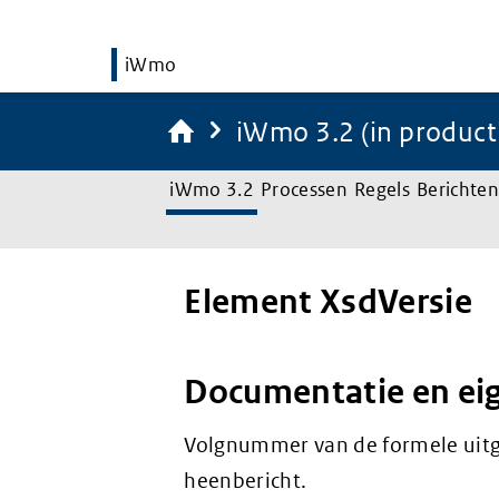
iWmo
iWmo 3.2 (in product
iWmo 3.2
Processen
Regels
Berichten
Element XsdVersie
Documentatie en ei
Volgnummer van de formele uitgif
heenbericht.