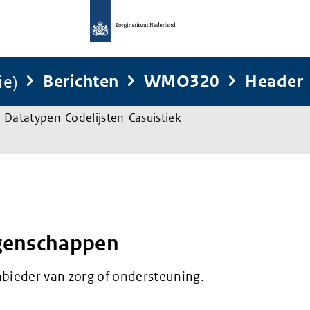
ie)
Berichten
WMO320
Header
Datatypen
Codelijsten
Casuistiek
genschappen
nbieder van zorg of ondersteuning.