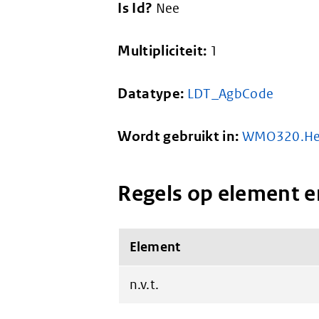
Is Id?
Nee
Multipliciteit:
1
Datatype:
LDT_AgbCode
Wordt gebruikt in:
WMO320.He
Regels op element e
Element
n.v.t.