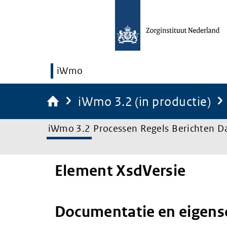
iWmo
iWmo 3.2 (in productie)
iWmo 3.2
Processen
Regels
Berichten
D
Element XsdVersie
Documentatie en eigen