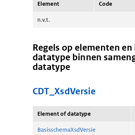
Element
Code
n.v.t.
Regels op elementen en 
datatype binnen sameng
datatype
CDT_XsdVersie
Element of datatype
BasisschemaXsdVersie