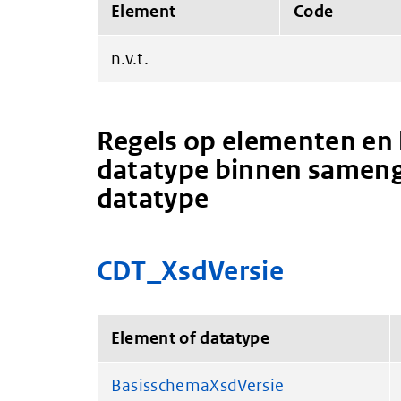
Element
Code
n.v.t.
Regels op elementen en 
datatype binnen sameng
datatype
CDT_XsdVersie
Element of datatype
BasisschemaXsdVersie