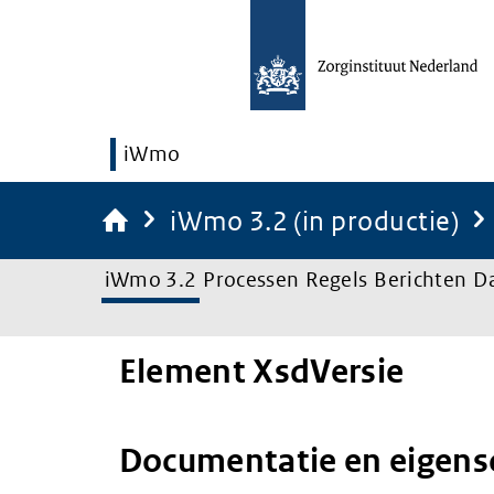
iWmo
iWmo 3.2 (in productie)
iWmo 3.2
Processen
Regels
Berichten
D
Element XsdVersie
Documentatie en eigen