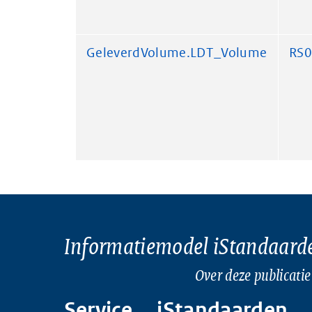
GeleverdVolume.LDT_Volume
RS
Informatiemodel iStandaard
Over deze publicatie
Service
iStandaarden