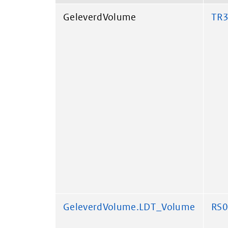
GeleverdVolume
TR
GeleverdVolume.LDT_Volume
RS