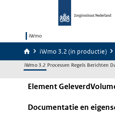
iWmo
iWmo 3.2 (in productie)
iWmo 3.2
Processen
Regels
Berichten
D
Element GeleverdVolum
Documentatie en eigen