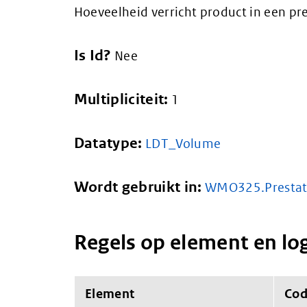
Hoeveelheid verricht product in een pr
Is Id?
Nee
Multipliciteit:
1
Datatype:
LDT_Volume
Wordt gebruikt in:
WMO325.Prestat
Regels op element en lo
Element
Co