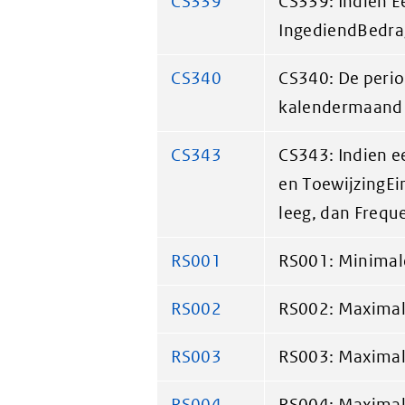
CS339
CS339: Indien E
IngediendBedrag
CS340
CS340: De period
kalendermaand
CS343
CS343: Indien e
en ToewijzingEi
leeg, dan Freque
RS001
RS001: Minimal
RS002
RS002: Maximal
RS003
RS003: Maximal
RS004
RS004: Maximal