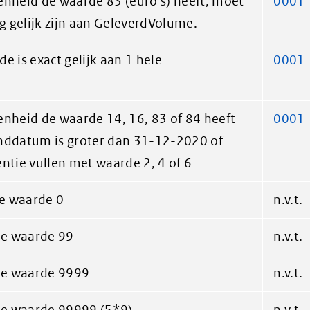
enheid de waarde 83 (euro's) heeft, moet
0001
 gelijk zijn aan GeleverdVolume.
e is exact gelijk aan 1 hele
0001
enheid de waarde 14, 16, 83 of 84 heeft
0001
nddatum is groter dan 31-12-2020 of
ntie vullen met waarde 2, 4 of 6
e waarde 0
n.v.t.
e waarde 99
n.v.t.
e waarde 9999
n.v.t.
e waarde 99999 (5*9)
n.v.t.