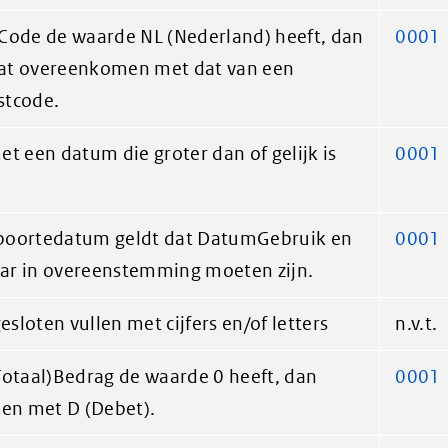
Code de waarde NL (Nederland) heeft, dan
0001
at overeenkomen met dat van een
stcode.
t een datum die groter dan of gelijk is
0001
1
boortedatum geldt dat DatumGebruik en
0001
ar in overeenstemming moeten zijn.
loten vullen met cijfers en/of letters
n.v.t.
Totaal)Bedrag de waarde 0 heeft, dan
0001
len met D (Debet).