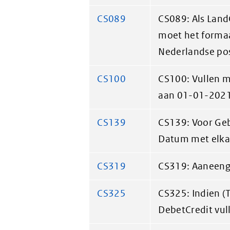
CS089
CS089: Als Land
moet het forma
Nederlandse po
CS100
CS100: Vullen me
aan 01-01-202
CS139
CS139: Voor Ge
Datum met elka
CS319
CS319: Aaneenges
CS325
CS325: Indien (
DebetCredit vul