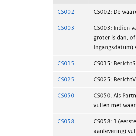
CS002
CS002: De waar
CS003
CS003: Indien v
groter is dan, o
Ingangsdatum) 
CS015
CS015: BerichtS
CS025
CS025: BerichtV
CS050
CS050: Als Par
vullen met waard
CS058
CS058: 1 (eerste
aanlevering) vul