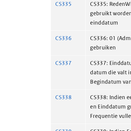
CS335
CS335: RedenWij
gebruikt worden
einddatum
CS336
CS336: 01 (Admin
gebruiken
CS337
CS337: Einddatu
datum die valt 
Begindatum van
CS338
CS338: Indien e
en Einddatum gr
Frequentie vulle