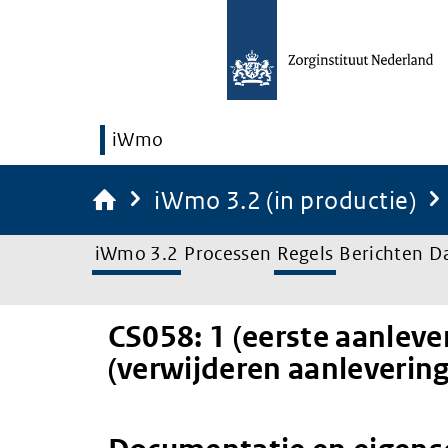
iWmo
iWmo 3.2 (in productie)
iWmo 3.2
Processen
Regels
Berichten
D
CS058: 1 (eerste aanlever
(verwijderen aanlevering