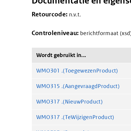
Documentatie en eigen
Retourcode:
n.v.t.
Controleniveau:
berichtformaat (xsd
Wordt gebruikt in...
WMO301 .(ToegewezenProduct)
WMO315 .(AangevraagdProduct)
WMO317 .(NieuwProduct)
WMO317 .(TeWijzigenProduct)