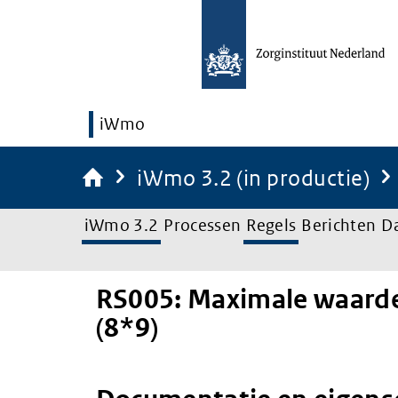
iWmo
iWmo 3.2 (in productie)
iWmo 3.2
Processen
Regels
Berichten
D
RS005: Maximale waard
(8*9)