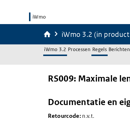
iWmo
iWmo 3.2 (in product
iWmo 3.2
Processen
Regels
Berichten
RS009: Maximale len
Documentatie en ei
Retourcode:
n.v.t.