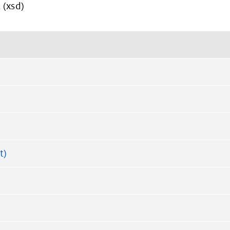
 (xsd)
t)