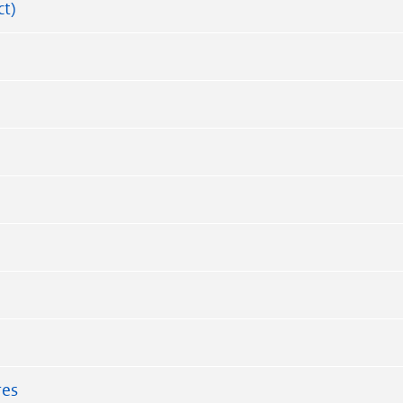
t)
)
res