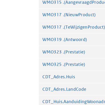
WMO315 .(AangevraagdProduc
WMO317 .(NieuwProduct)
WMO317 .(TeWijzigenProduct
WMO319 .(Antwoord)
WMO323 .(Prestatie)
WMO325 .(Prestatie)
CDT_Adres.Huis
CDT_Adres.LandCode
CDT_Huis.AanduidingWoonad