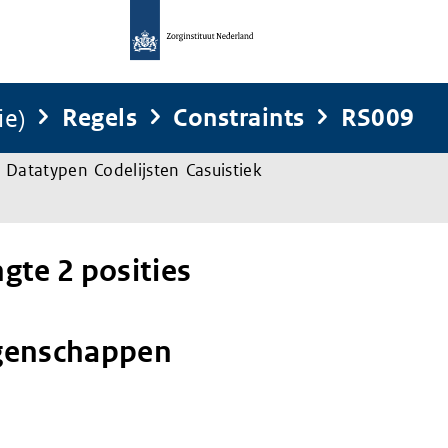
ie)
Regels
Constraints
RS009
Datatypen
Codelijsten
Casuistiek
gte 2 posities
genschappen