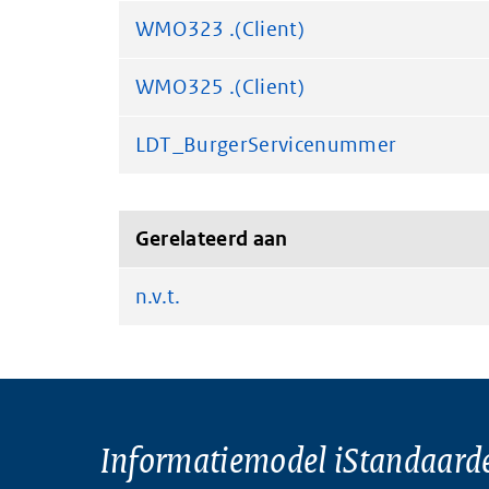
WMO323 .(Client)
WMO325 .(Client)
LDT_BurgerServicenummer
Gerelateerd aan
n.v.t.
Informatiemodel iStandaard