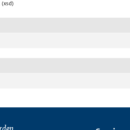
 (xsd)
rden