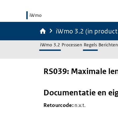
iWmo
iWmo 3.2 (in product
iWmo 3.2
Processen
Regels
Berichten
RS039: Maximale len
Documentatie en ei
Retourcode:
n.v.t.