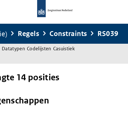
ie)
Regels
Constraints
RS039
Datatypen
Codelijsten
Casuistiek
gte 14 posities
genschappen