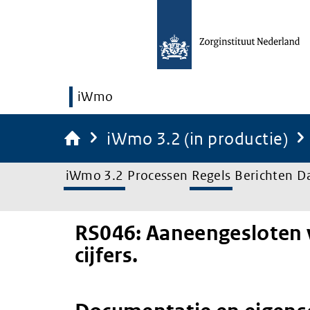
iWmo
iWmo 3.2 (in productie)
iWmo 3.2
Processen
Regels
Berichten
D
RS046: Aaneengesloten 
cijfers.