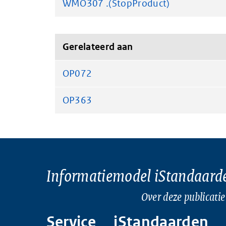
WMO307 .(StopProduct)
Gerelateerd aan
OP072
OP363
Informatiemodel iStandaard
Over deze publicatie
Service
iStandaarden