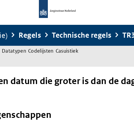
ie)
Regels
Technische regels
TR
Datatypen
Codelijsten
Casuistiek
en datum die groter is dan de da
genschappen